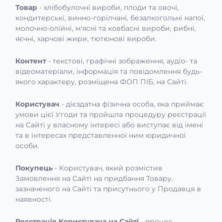
Товар
- хлібобулочні вироби, плоди та овочі,
кондитерські, винно-горілчані, безалкогольні напої,
молочно-олійні, м'ясні та ковбасні вироби, рибні,
яєчні, харчові жири, тютюнові вироби.
Контент
- текстові, графічні зображення, аудіо- та
відеоматеріали, інформація та повідомлення будь-
якого характеру, розміщена ФОП ПІБ, на Сайті.
Користувач
- дієздатна фізична особа, яка приймає
умови цієї Угоди та пройшла процедуру реєстрації
на Сайті у власному інтересі або виступає від імені
та в інтересах представленної ним юридичної
особи.
Покупець
- Користувач, який розмістив
Замовлення на Сайті на придбання Товару,
зазначеного на Сайті та присутнього у Продавця в
наявності.
Реєстрація Користувача на Сайті
- процес