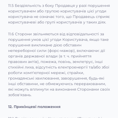
11.5 Бездіяльність з боку Продавця у разі порушення
користувачем або групою користувачів цієї угоди
користувача не означає того, що Продавець сприяє
користувачеві або групі користувачів у таких діях.
11.6 Сторони звільняються від відповідальності за
порушення умов цієї угоди Користувача, якщо таке
порушення викликане дією обставин
непереборної сили (форс-мажор), включаючи: дії
органів державної влади (в т. ч. прийняття
правових актів), пожежа, повінь, землетрус, інші
стихійні лиха, відсутність електроенергії та/або збої
роботи комп'ютерної мережі, страйки,
громадянські хвилювання, заворушення, будь-які
інші обставини, не обмежуючись перерахованим,
які можуть вплинути на виконання Сторонами своїх
зобов'язань.
12. Прикінцеві положення